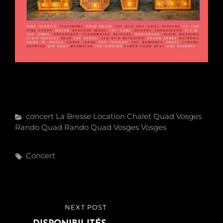
Categories
Concert
La Bresse
Location Chalet
Quad Vosges
Rando Quad
Rando Quad Vosges
Vosges
Tags,
Concert
Navigation
NEXT POST
NEXT