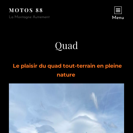
MOTOS 88
La Montagne Autrement
Menu
Quad
Le plaisir du quad tout-terrain en pleine
nature