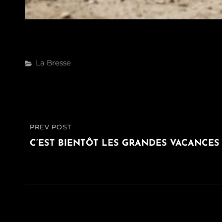
Categories
La Bresse
Navigation
PREV POST
PREVIOUS
de
POST
C’EST BIENTÔT LES GRANDES VACANCES
l’article