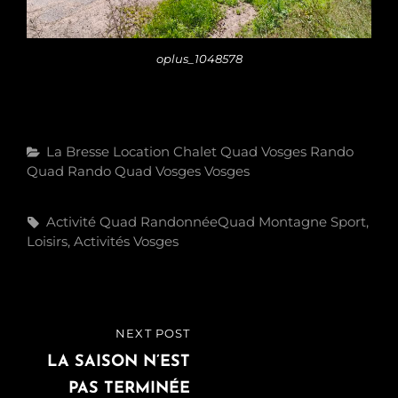
oplus_1048578
Categories
La Bresse
Location Chalet
Quad Vosges
Rando
Quad
Rando Quad Vosges
Vosges
Tags,
Activité
Quad
RandonnéeQuad Montagne
Sport,
Loisirs, Activités
Vosges
Navigation
NEXT POST
NEXT
de
POST
LA SAISON N’EST
PAS TERMINÉE
l’article